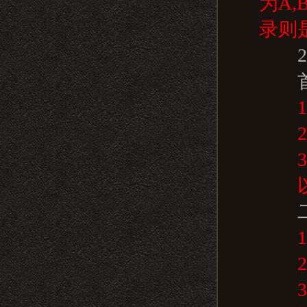
为A
录则
2.
首
1)
2)
3)
以上
二
1).
2)
3)