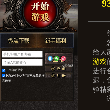
9
尊
您好
给大
游戏
找回密码
进行
下次自动登录
阅读并同意9377游戏服务及许可协议和9377游戏隐
迟，
私政策
验精
详细