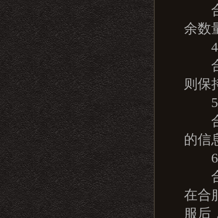
合服
余数
4.
合服
则保
5.
合服
的信
6.
合服
在合
服后