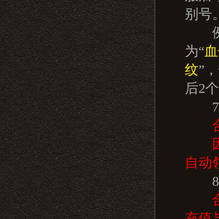
别号
例如
为“
血
纹
”
后2
7.
自动
8.
充值