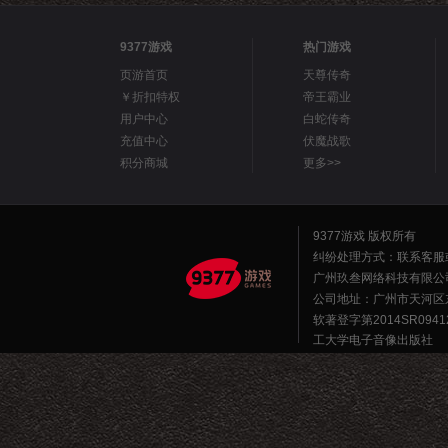
9377游戏
热门游戏
页游首页
天尊传奇
￥折扣特权
帝王霸业
用户中心
白蛇传奇
充值中心
伏魔战歌
积分商城
更多>>
9377游戏 版权所有
纠纷处理方式：联系客服
广州玖叁网络科技有限公
公司地址：广州市天河区东莞庄路
软著登字第2014SR0941
工大学电子音像出版社