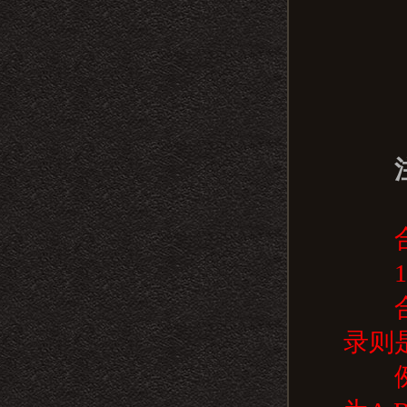
注：
合
1.
合服
录则
例如