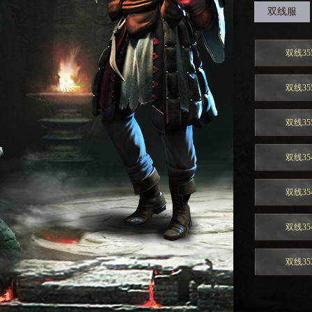
双线服
双线35
双线35
双线35
双线35
双线35
双线35
双线35
双线35